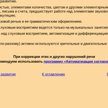
 развитию.
остью, элементами количества, цветом и другими элементарны
я, письма и счета, предшествует работе над элементами звуков
икуляцию.
зовой речью и ее грамматическим оформлением.
слуховым восприятием ведется только на музыкальных занятиях 
над слуховым восприятием, автоматизация и дифференциация 
 по-разному) активно используются зрительные и двигательные 
При коррекции этих и других нарушений речи
омендуем использовать
программу «Автоматизация соглас
 развития
К оглавлению