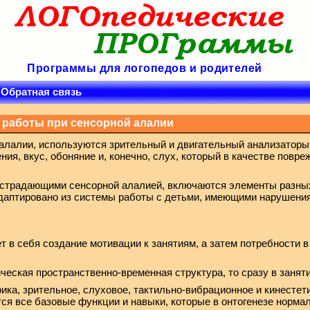
Программы для логопедов и родителей
Обратная связь
 работы при сенсорной алалии
алалии, используются зрительный и двигательный анализаторы
ия, вкус, обоняние и, конечно, слух, который в качестве повре
, страдающими сенсорной алалией, включаются элементы разны
адаптировано из системы работы с детьми, имеющими нарушения 
 в себя создание мотивации к занятиям, а затем потребности 
ческая пространственно-временная структура, то сразу в занят
ика, зрительное, слуховое, тактильно-вибрационное и кинестет
тся все базовые функции и навыки, которые в онтогенезе норм